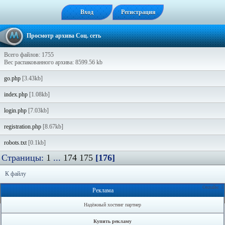
Вход
Регистрация
Просмотр архива Соц. сеть
Всего файлов: 1755
Вес распакованного архива: 8599.56 kb
go.php
[3.43kb]
index.php
[1.08kb]
login.php
[7.03kb]
registration.php
[8.67kb]
robots.txt
[0.1kb]
Страницы:
1
...
174
175
[176]
К файлу
Онлайн: 1
Реклама
Надёжный хостинг партнер
Купить рекламу