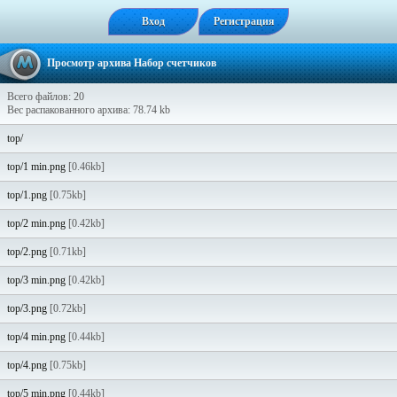
Вход
Регистрация
Просмотр архива Набор счетчиков
Всего файлов: 20
Вес распакованного архива: 78.74 kb
top/
top/1 min.png
[0.46kb]
top/1.png
[0.75kb]
top/2 min.png
[0.42kb]
top/2.png
[0.71kb]
top/3 min.png
[0.42kb]
top/3.png
[0.72kb]
top/4 min.png
[0.44kb]
top/4.png
[0.75kb]
top/5 min.png
[0.44kb]