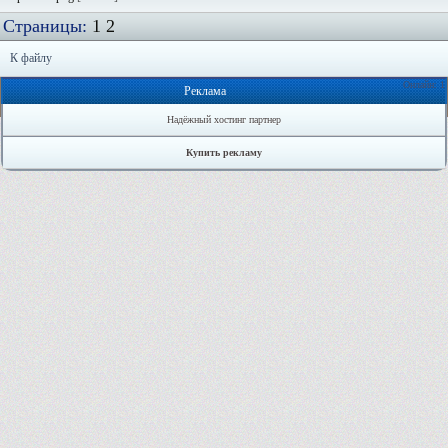
Страницы:
1
2
К файлу
Онлайн: 1
Реклама
Надёжный хостинг партнер
Купить рекламу