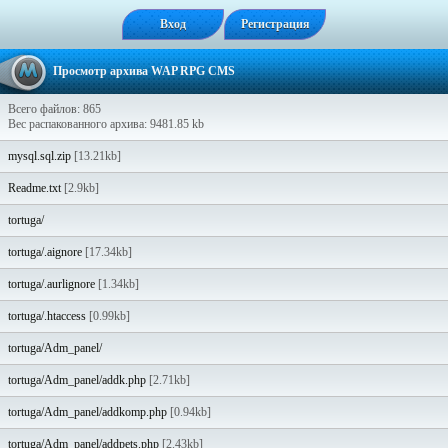
Вход
Регистрация
Просмотр архива WAP RPG CMS
Всего файлов: 865
Вес распакованного архива: 9481.85 kb
mysql.sql.zip
[13.21kb]
Readme.txt
[2.9kb]
tortuga/
tortuga/.aignore
[17.34kb]
tortuga/.aurlignore
[1.34kb]
tortuga/.htaccess
[0.99kb]
tortuga/Adm_panel/
tortuga/Adm_panel/addk.php
[2.71kb]
tortuga/Adm_panel/addkomp.php
[0.94kb]
tortuga/Adm_panel/addpets.php
[2.43kb]