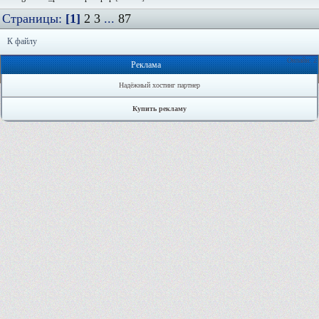
Страницы:
[1]
2
3
...
87
К файлу
Онлайн: 2
Реклама
Надёжный хостинг партнер
Купить рекламу