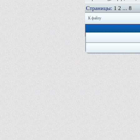
Страницы:
1
2
...
8
К файлу