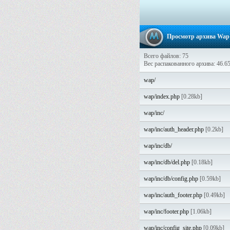
Просмотр архива Wap P
Всего файлов: 75
Вес распакованного архива: 46.6
wap/
wap/index.php
[0.28kb]
wap/inc/
wap/inc/auth_header.php
[0.2kb]
wap/inc/db/
wap/inc/db/del.php
[0.18kb]
wap/inc/db/config.php
[0.59kb]
wap/inc/auth_footer.php
[0.49kb]
wap/inc/footer.php
[1.06kb]
wap/inc/config_site.php
[0.09kb]