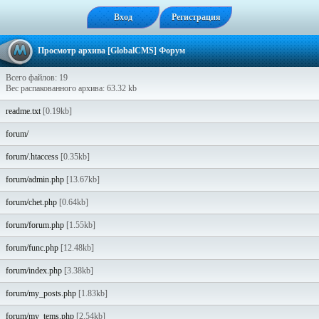
Вход
Регистрация
Просмотр архива [GlobalCMS] Форум
Всего файлов: 19
Вес распакованного архива: 63.32 kb
readme.txt
[0.19kb]
forum/
forum/.htaccess
[0.35kb]
forum/admin.php
[13.67kb]
forum/chet.php
[0.64kb]
forum/forum.php
[1.55kb]
forum/func.php
[12.48kb]
forum/index.php
[3.38kb]
forum/my_posts.php
[1.83kb]
forum/my_tems.php
[2.54kb]