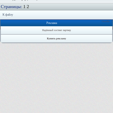
Страницы:
1
2
К файлу
Онлайн: 1
Реклама
Надёжный хостинг партнер
Купить рекламу