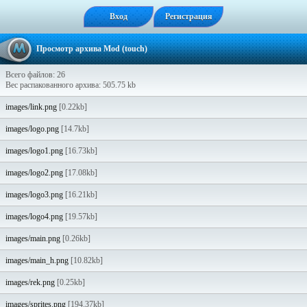
Вход
Регистрация
Просмотр архива Mod (touch)
Всего файлов: 26
Вес распакованного архива: 505.75 kb
images/link.png
[0.22kb]
images/logo.png
[14.7kb]
images/logo1.png
[16.73kb]
images/logo2.png
[17.08kb]
images/logo3.png
[16.21kb]
images/logo4.png
[19.57kb]
images/main.png
[0.26kb]
images/main_h.png
[10.82kb]
images/rek.png
[0.25kb]
images/sprites.png
[194.37kb]