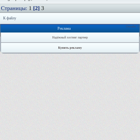
Страницы:
1
[2]
3
К файлу
Онлайн: 0
Реклама
Надёжный хостинг партнер
Купить рекламу