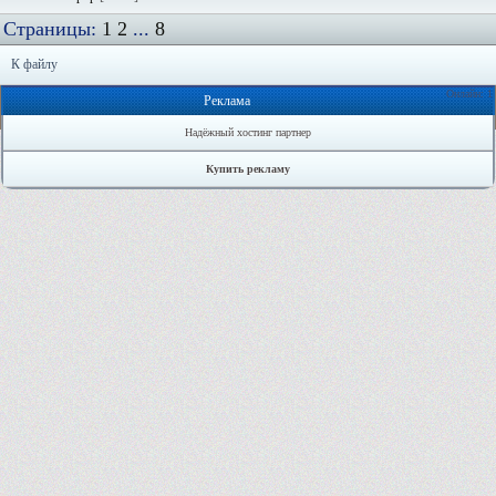
Страницы:
1
2
...
8
К файлу
Онлайн: 1
Реклама
Надёжный хостинг партнер
Купить рекламу