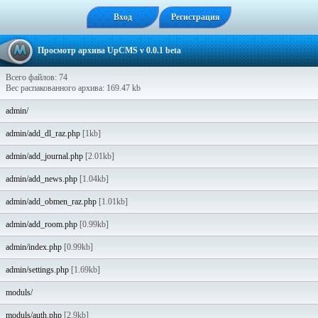
Вход
Регистрация
Просмотр архива UpCMS v 0.0.1 beta
Всего файлов: 74
Вес распакованного архива: 169.47 kb
admin/
admin/add_dl_raz.php
[1kb]
admin/add_journal.php
[2.01kb]
admin/add_news.php
[1.04kb]
admin/add_obmen_raz.php
[1.01kb]
admin/add_room.php
[0.99kb]
admin/index.php
[0.99kb]
admin/settings.php
[1.69kb]
moduls/
moduls/auth.php
[2.9kb]