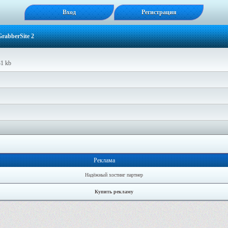
Вход
Регистрация
rabberSite 2
31 kb
Реклама
Надёжный хостинг партнер
Купить рекламу