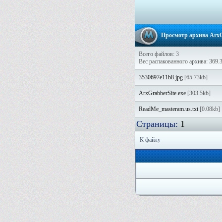
Просмотр архива ArxG
Всего файлов: 3
Вес распакованного архива: 369.
3530697e11b8.jpg
[65.73kb]
ArxGrabberSite.exe
[303.5kb]
ReadMe_masteram.us.txt
[0.08kb]
Страницы:
1
К файлу