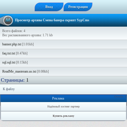
Вход
Регистрация
Просмотр архива Смена банера скрипт SypCms
Всего файлов: 4
Вес распакованного архива: 1.71 kb
banner.php.txt
[1.01kb]
faq.txt.txt
[0.47kb]
sql.sql.txt
[0.15kb]
ReadMe_masteram.us.txt
[0.08kb]
Страницы:
1
К файлу
Онлайн: 3
Реклама
Надёжный хостинг партнер
Купить рекламу