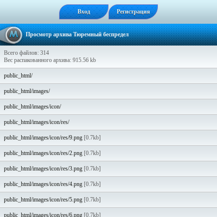
Вход
Регистрация
Просмотр архива Тюремный беспредел
Всего файлов: 314
Вес распакованного архива: 915.56 kb
public_html/
public_html/images/
public_html/images/icon/
public_html/images/icon/res/
public_html/images/icon/res/9.png
[0.7kb]
public_html/images/icon/res/2.png
[0.7kb]
public_html/images/icon/res/3.png
[0.7kb]
public_html/images/icon/res/4.png
[0.7kb]
public_html/images/icon/res/5.png
[0.7kb]
public_html/images/icon/res/6.png
[0.7kb]