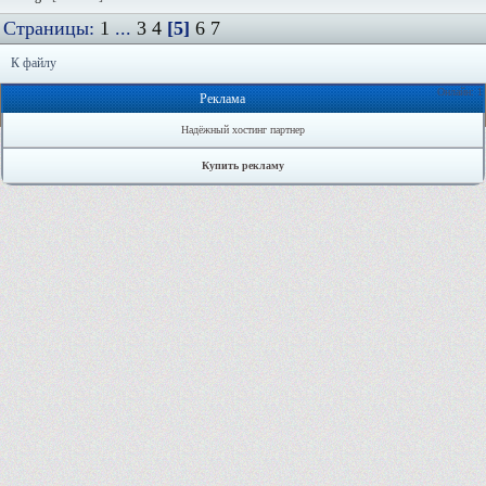
Страницы:
1
...
3
4
[5]
6
7
К файлу
Онлайн: 1
Реклама
Надёжный хостинг партнер
Купить рекламу