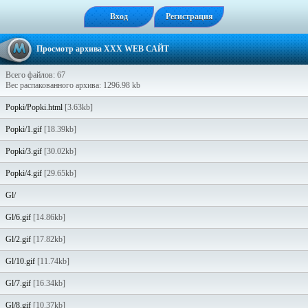
Вход
Регистрация
Просмотр архива XXX WEB САЙТ
Всего файлов: 67
Вес распакованного архива: 1296.98 kb
Popki/Popki.html
[3.63kb]
Popki/1.gif
[18.39kb]
Popki/3.gif
[30.02kb]
Popki/4.gif
[29.65kb]
Gl/
Gl/6.gif
[14.86kb]
Gl/2.gif
[17.82kb]
Gl/10.gif
[11.74kb]
Gl/7.gif
[16.34kb]
Gl/8.gif
[10.37kb]