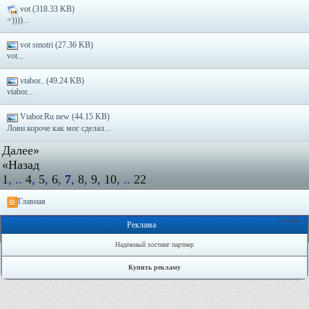
vot (318.33 KB)
=))))...
vot smotri (27.36 KB)
vot...
vtabor.. (49.24 KB)
vtabor...
Vtabor.Ru new (44.15 KB)
Лови короче как мог сделал...
Далее»
«Назад
1
, ..
4
,
5
,
6
,
7
,
8
,
9
,
10
, ..
22
Главная
Онлайн: 1
Реклама
Надёжный хостинг партнер
Купить рекламу