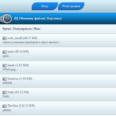
Вход
Регистрация
ЗЦ
|
Обменник файлов
|
Картинки
Время
|
Популярность
|
Имя
|
scrin_install (48.37 KB)
скрин установки phpanalytics,через инсталл...
spais (40.14 KB)
spais...
Spark (5.85 MB)
SPark.png...
Stonel.ru (1.95 KB)
dddddd...
Sutki (83.32 KB)
Sutki...
TheAlex (142.15 KB)
днище...