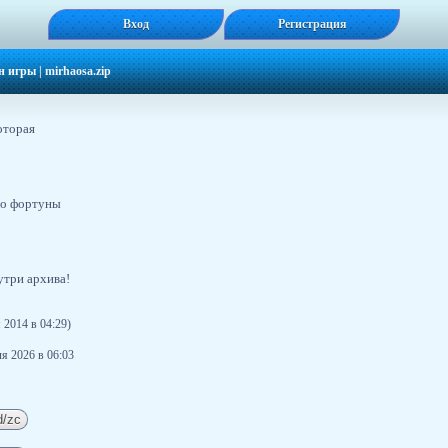
Вход
Регистрация
н игры
|
mirhaosa.zip
оторая
есо фортуны
утри архива!
 2014 в 04:29)
я 2026 в 06:03