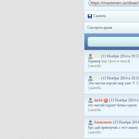
Скачать
Смотреть архив
Tera
(13 Ноября 2014 в 20:2
Пример
http://power-men.tk
|
жалоба
Tera
(13 Ноября 2014 в 20:2
Это чистая версия мир хаос V 5
|
жалоба
darkil
(13 Ноября 2014 в 
ето чистий скрипт битва героев
|
жалоба
Anonymous
(13 Ноября 2014
бро дай примерчик с тест акком
|
жалоба