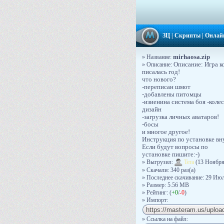
ЗЦ
|
Скрипты
|
Онлай
mirhaosa.zip
» Название:
» Описание:
Описание: Игра к
писалась год!
что нового?
-переписан шмот
-добавлены питомцы
-изиенина система боя -кол
дизайн
-загрузка личных аватаров!
-босы
и многое другое!
Инструкция по установке вн
Если будут вопросы по
установке пишите:-)
» Выгрузил:
Tera
(13 Ноября
» Скачали: 340 раз(a)
» Последнее скачивание: 29 Июл
» Размер: 5.56 MB
» Рейтинг: (
+0
/
-0
)
» Импорт:
» Ссылка на файл: