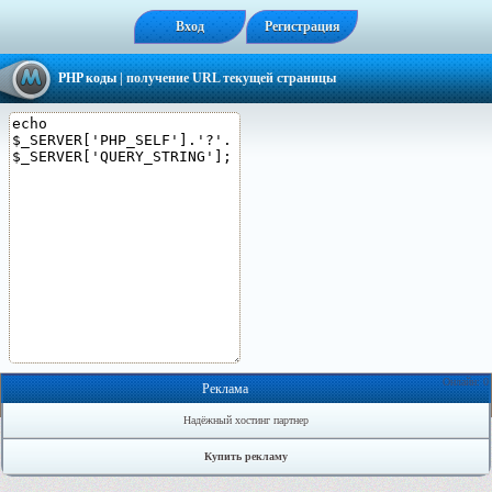
Вход
Регистрация
PHP коды
| получение URL текущей страницы
Онлайн: 0
Реклама
Надёжный хостинг партнер
Купить рекламу