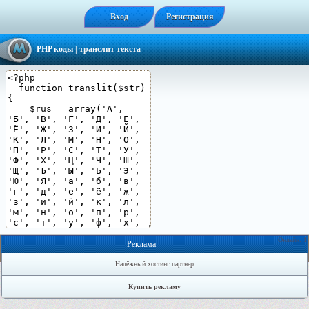
Вход
Регистрация
PHP коды
| транслит текста
Онлайн: 1
Реклама
Надёжный хостинг партнер
Купить рекламу