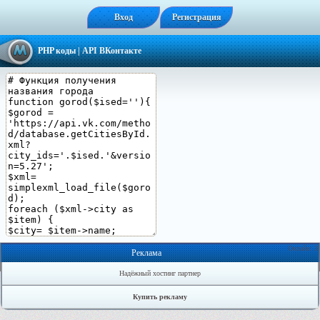
Вход
Регистрация
PHP коды
| API ВКонтакте
Онлайн: 3
Реклама
Надёжный хостинг партнер
Купить рекламу