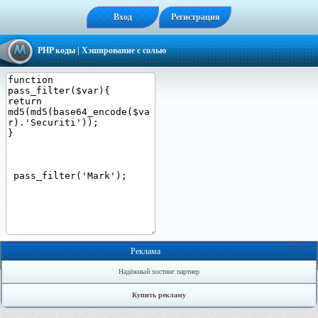
Вход
Регистрация
PHP коды
| Хэширование с солью
Онлайн: 0
Реклама
Надёжный хостинг партнер
Купить рекламу