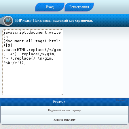
Вход
Регистрация
PHP коды
| Показывает исходный код странички.
Онлайн: 2
Реклама
Надёжный хостинг партнер
Купить рекламу