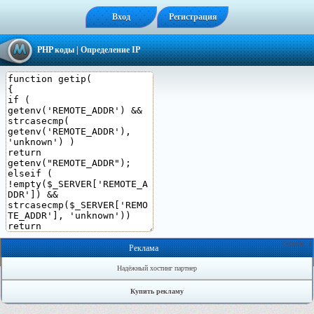
Вход
Регистрация
PHP коды
| Определение IP
Онлайн: 1
Реклама
Надёжный хостинг партнер
Купить рекламу