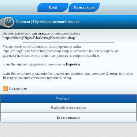
Вход
Регистрация
Главная
| Переход по внешней ссылке
Вы покидаете сайт
masteram.us
по внешней ссылке
https://zlutagDigitalMarketingPromotion.shop
.
Мы не несем ответственности за содержимое сайта
https://zlutagDigitalMarketingPromotion.shop и настоятельно рекомендуем
не
указывать
никаких своих личных данных на сторонних сайтах.
Если Вы еще не передумали, нажмите на
Перейти
.
Если Вы не хотите рисковать безопасностью компьютера, нажмите
Отмена
, или через
16
секунд вы автоматически вернётесь назад.
На главную
Онлайн: 0
Реклама
Надёжный хостинг партнер
Купить рекламу