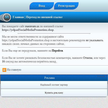
Вход
Регистрация
Главная
| Переход по внешней ссылке
Вы покидаете сайт
masteram.us
по внешней ссылке
https://yelpadSocialMediaPromotion.shop
.
Мы не несем ответственности за содержимое сайта
https://yelpadSocialMediaPromotion.shop и настоятельно рекомендуем
не указывать
никаких своих личных данных на сторонних сайтах.
Если Вы еще не передумали, нажмите на
Перейти
.
Если Вы не хотите рисковать безопасностью компьютера, нажмите
Отмена
, или через
16
секунд вы автоматически вернётесь назад.
На главную
Онлайн: 1
Реклама
Надёжный хостинг партнер
Купить рекламу