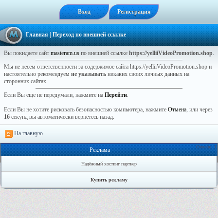
Вход
Регистрация
Главная
| Переход по внешней ссылке
Вы покидаете сайт
masteram.us
по внешней ссылке
https://yelliiVideoPromotion.shop
.
Мы не несем ответственности за содержимое сайта https://yelliiVideoPromotion.shop и
настоятельно рекомендуем
не указывать
никаких своих личных данных на
сторонних сайтах.
Если Вы еще не передумали, нажмите на
Перейти
.
Если Вы не хотите рисковать безопасностью компьютера, нажмите
Отмена
, или через
16
секунд вы автоматически вернётесь назад.
На главную
Онлайн: 1
Реклама
Надёжный хостинг партнер
Купить рекламу