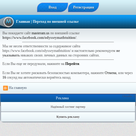
Вход
Регистрация
Главная
| Переход по внешней ссылке
Вы покидаете сайт
masteram.us
по внешней ссылке
https://www.facebook.com/odysseymathtuition/
.
Мы не несем ответственности за содержимое сайта
https://www.facebook.com/odysseymathtuition/ и настоятельно рекомендуем
не
указывать
никаких своих личных данных на сторонних сайтах.
Если Вы еще не передумали, нажмите на
Перейти
.
Если Вы не хотите рисковать безопасностью компьютера, нажмите
Отмена
, или через
16
секунд вы автоматически вернётесь назад.
На главную
Онлайн: 0
Реклама
Надёжный хостинг партнер
Купить рекламу