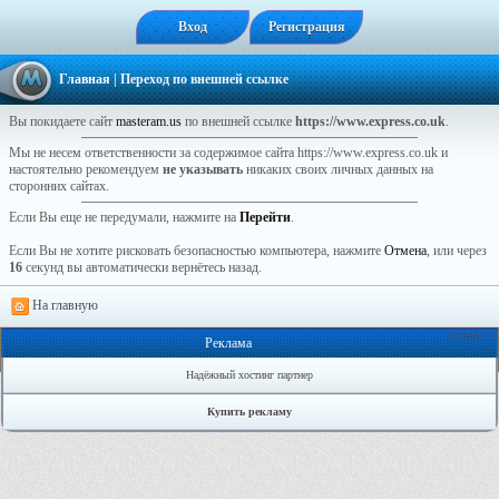
Вход
Регистрация
Главная
| Переход по внешней ссылке
Вы покидаете сайт
masteram.us
по внешней ссылке
https://www.express.co.uk
.
Мы не несем ответственности за содержимое сайта https://www.express.co.uk и
настоятельно рекомендуем
не указывать
никаких своих личных данных на
сторонних сайтах.
Если Вы еще не передумали, нажмите на
Перейти
.
Если Вы не хотите рисковать безопасностью компьютера, нажмите
Отмена
, или через
16
секунд вы автоматически вернётесь назад.
На главную
Онлайн: 1
Реклама
Надёжный хостинг партнер
Купить рекламу