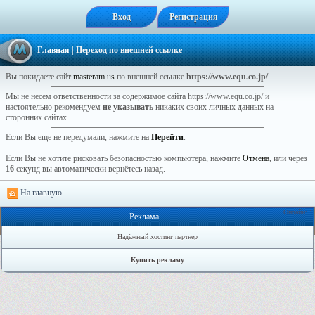
Вход
Регистрация
Главная
| Переход по внешней ссылке
Вы покидаете сайт
masteram.us
по внешней ссылке
https://www.equ.co.jp/
.
Мы не несем ответственности за содержимое сайта https://www.equ.co.jp/ и
настоятельно рекомендуем
не указывать
никаких своих личных данных на
сторонних сайтах.
Если Вы еще не передумали, нажмите на
Перейти
.
Если Вы не хотите рисковать безопасностью компьютера, нажмите
Отмена
, или через
16
секунд вы автоматически вернётесь назад.
На главную
Онлайн: 1
Реклама
Надёжный хостинг партнер
Купить рекламу