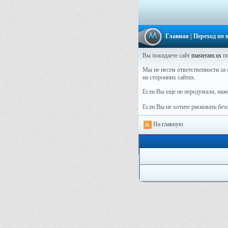
Главная
| Переход по
Вы покидаете сайт
masteram.us
по
Мы не несем ответственности за 
на сторонних сайтах.
Если Вы еще не передумали, наж
Если Вы не хотите рисковать бе
На главную