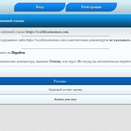
Вход
Регистрация
 внешней ссылке
 внешней ссылке
https://worldcasinomax.com
.
содержимое сайта https://worldcasinomax.com и настоятельно рекомендуем
не указывать
мите на
Перейти
.
зопасностью компьютера, нажмите
Отмена
, или через
16
секунд вы автоматически вернётес
Реклама
Надёжный хостинг партнер
Купить рекламу