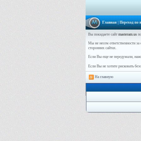
Главная
| Переход по
Вы покидаете сайт
masteram.us
по
Мы не несем ответственности за с
сторонних сайтах.
Если Вы еще не передумали, наж
Если Вы не хотите рисковать бе
На главную