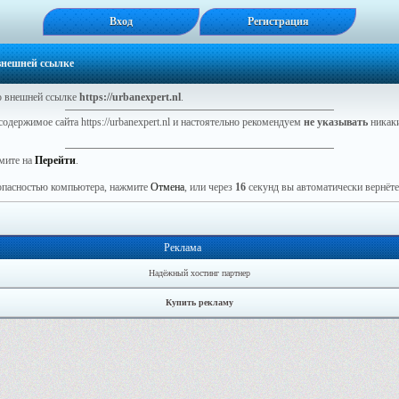
Вход
Регистрация
 внешней ссылке
 внешней ссылке
https://urbanexpert.nl
.
одержимое сайта https://urbanexpert.nl и настоятельно рекомендуем
не указывать
никаки
мите на
Перейти
.
зопасностью компьютера, нажмите
Отмена
, или через
16
секунд вы автоматически вернётес
Реклама
Надёжный хостинг партнер
Купить рекламу