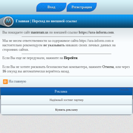
Вход
Регистрация
Главная
| Переход по внешней ссылке
Вы покидаете сайт
masteram.us
по внешней ссылке
https://ura-inform.com
.
Мы не несем ответственности за содержимое сайта https://ura-inform.com и
настоятельно рекомендуем
не указывать
никаких своих личных данных на
сторонних сайтах.
Если Вы еще не передумали, нажмите на
Перейти
.
Если Вы не хотите рисковать безопасностью компьютера, нажмите
Отмена
, или через
16
секунд вы автоматически вернётесь назад.
На главную
Онлайн: 1
Реклама
Надёжный хостинг партнер
Купить рекламу