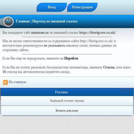
Вход
Регистрация
Главная
| Переход по внешней ссылке
Вы покидаете сайт
masteram.us
по внешней ссылке
https://therigcore.co.uk/
.
Мы не несем ответственности за содержимое сайта https://therigcore.co.uk/ и
настоятельно рекомендуем
не указывать
никаких своих личных данных на
сторонних сайтах.
Если Вы еще не передумали, нажмите на
Перейти
.
Если Вы не хотите рисковать безопасностью компьютера, нажмите
Отмена
, или через
16
секунд вы автоматически вернётесь назад.
На главную
Онлайн: 0
Реклама
Надёжный хостинг партнер
Купить рекламу