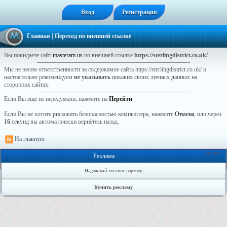
Вход
Регистрация
Главная
| Переход по внешней ссылке
Вы покидаете сайт
masteram.us
по внешней ссылке
https://sterlingdistrict.co.uk/
.
Мы не несем ответственности за содержимое сайта https://sterlingdistrict.co.uk/ и
настоятельно рекомендуем
не указывать
никаких своих личных данных на
сторонних сайтах.
Если Вы еще не передумали, нажмите на
Перейти
.
Если Вы не хотите рисковать безопасностью компьютера, нажмите
Отмена
, или через
16
секунд вы автоматически вернётесь назад.
На главную
Онлайн: 1
Реклама
Надёжный хостинг партнер
Купить рекламу