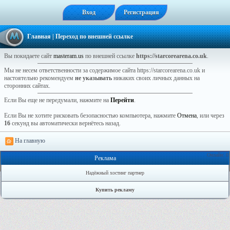
Вход
Регистрация
Главная
| Переход по внешней ссылке
Вы покидаете сайт
masteram.us
по внешней ссылке
https://starcorearena.co.uk
.
Мы не несем ответственности за содержимое сайта https://starcorearena.co.uk и
настоятельно рекомендуем
не указывать
никаких своих личных данных на
сторонних сайтах.
Если Вы еще не передумали, нажмите на
Перейти
.
Если Вы не хотите рисковать безопасностью компьютера, нажмите
Отмена
, или через
16
секунд вы автоматически вернётесь назад.
На главную
Онлайн: 0
Реклама
Надёжный хостинг партнер
Купить рекламу