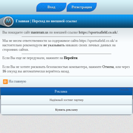
Вход
Регистрация
Главная
| Переход по внешней ссылке
Вы покидаете сайт
masteram.us
по внешней ссылке
https://sportsafield.co.uk/
.
Мы не несем ответственности за содержимое сайта https://sportsafield.co.uk/ и
настоятельно рекомендуем
не указывать
никаких своих личных данных на
сторонних сайтах.
Если Вы еще не передумали, нажмите на
Перейти
.
Если Вы не хотите рисковать безопасностью компьютера, нажмите
Отмена
, или через
16
секунд вы автоматически вернётесь назад.
На главную
Онлайн: 0
Реклама
Надёжный хостинг партнер
Купить рекламу