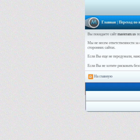
Главная
| Переход по
Вы покидаете сайт
masteram.us
по
Мы не несем ответственности за с
сторонних сайтах.
Если Вы еще не передумали, наж
Если Вы не хотите рисковать бе
На главную