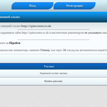
Вход
Регистрация
 внешней ссылке
 внешней ссылке
https://spinscenter.co.uk
.
одержимое сайта https://spinscenter.co.uk и настоятельно рекомендуем
не указывать
ник
мите на
Перейти
.
зопасностью компьютера, нажмите
Отмена
, или через
16
секунд вы автоматически вернётес
Реклама
Надёжный хостинг партнер
Купить рекламу