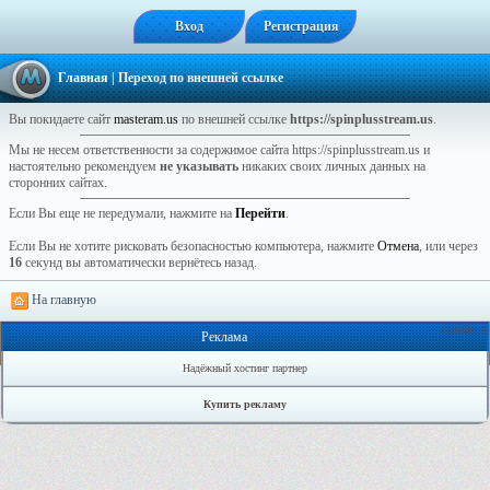
Вход
Регистрация
Главная
| Переход по внешней ссылке
Вы покидаете сайт
masteram.us
по внешней ссылке
https://spinplusstream.us
.
Мы не несем ответственности за содержимое сайта https://spinplusstream.us и
настоятельно рекомендуем
не указывать
никаких своих личных данных на
сторонних сайтах.
Если Вы еще не передумали, нажмите на
Перейти
.
Если Вы не хотите рисковать безопасностью компьютера, нажмите
Отмена
, или через
16
секунд вы автоматически вернётесь назад.
На главную
Онлайн: 1
Реклама
Надёжный хостинг партнер
Купить рекламу