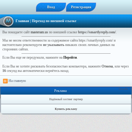
Вход
Регистрация
Главная
| Переход по внешней ссылке
Вы покидаете сайт
masteram.us
по внешней ссылке
https://smartlyreply.com/
.
Мы не несем ответственности за содержимое сайта https://smartlyreply.com/ и
настоятельно рекомендуем
не указывать
никаких своих личных данных на
сторонних сайтах.
Если Вы еще не передумали, нажмите на
Перейти
.
Если Вы не хотите рисковать безопасностью компьютера, нажмите
Отмена
, или через
16
секунд вы автоматически вернётесь назад.
На главную
Онлайн: 0
Реклама
Надёжный хостинг партнер
Купить рекламу