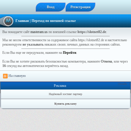
Вход
Регистрация
Главная
| Переход по внешней ссылке
Вы покидаете сайт
masteram.us
по внешней ссылке
https://slotnet82.de
.
Мы не несем ответственности за содержимое сайта https://slotnet82.de и настоятельно
рекомендуем
не указывать
никаких своих личных данных на сторонних сайтах.
Если Вы еще не передумали, нажмите на
Перейти
.
Если Вы не хотите рисковать безопасностью компьютера, нажмите
Отмена
, или через
16
секунд вы автоматически вернётесь назад.
На главную
Онлайн: 1
Реклама
Надёжный хостинг партнер
Купить рекламу