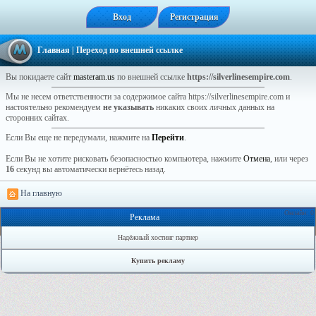
Вход
Регистрация
Главная
| Переход по внешней ссылке
Вы покидаете сайт
masteram.us
по внешней ссылке
https://silverlinesempire.com
.
Мы не несем ответственности за содержимое сайта https://silverlinesempire.com и
настоятельно рекомендуем
не указывать
никаких своих личных данных на
сторонних сайтах.
Если Вы еще не передумали, нажмите на
Перейти
.
Если Вы не хотите рисковать безопасностью компьютера, нажмите
Отмена
, или через
16
секунд вы автоматически вернётесь назад.
На главную
Онлайн: 0
Реклама
Надёжный хостинг партнер
Купить рекламу