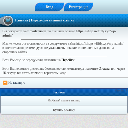
Вход
Регистрация
Главная
| Переход по внешней ссылке
Вы покидаете сайт
masteram.us
по внешней ссылке
https://shopswifftly.xyz/wp-
admin/
.
Мы не несем ответственности за содержимое сайта https://shopswifftly.xyz/wp-admin/
и настоятельно рекомендуем
не указывать
никаких своих личных данных на
сторонних сайтах.
Если Вы еще не передумали, нажмите на
Перейти
.
Если Вы не хотите рисковать безопасностью компьютера, нажмите
Отмена
, или через
16
секунд вы автоматически вернётесь назад.
На главную
Онлайн: 3
Реклама
Надёжный хостинг партнер
Купить рекламу