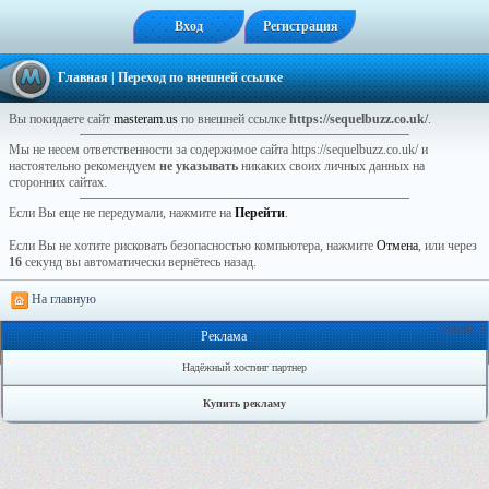
Вход
Регистрация
Главная
| Переход по внешней ссылке
Вы покидаете сайт
masteram.us
по внешней ссылке
https://sequelbuzz.co.uk/
.
Мы не несем ответственности за содержимое сайта https://sequelbuzz.co.uk/ и
настоятельно рекомендуем
не указывать
никаких своих личных данных на
сторонних сайтах.
Если Вы еще не передумали, нажмите на
Перейти
.
Если Вы не хотите рисковать безопасностью компьютера, нажмите
Отмена
, или через
16
секунд вы автоматически вернётесь назад.
На главную
Онлайн: 1
Реклама
Надёжный хостинг партнер
Купить рекламу