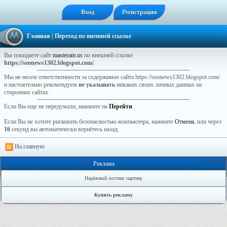
Вход
Регистрация
Главная
| Переход по внешней ссылке
Вы покидаете сайт
masteram.us
по внешней ссылке
https://seonews1302.blogspot.com/
.
Мы не несем ответственности за содержимое сайта https://seonews1302.blogspot.com/
и настоятельно рекомендуем
не указывать
никаких своих личных данных на
сторонних сайтах.
Если Вы еще не передумали, нажмите на
Перейти
.
Если Вы не хотите рисковать безопасностью компьютера, нажмите
Отмена
, или через
16
секунд вы автоматически вернётесь назад.
На главную
Онлайн: 0
Реклама
Надёжный хостинг партнер
Купить рекламу