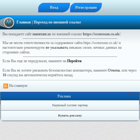
Вход
Регистрация
Главная
| Переход по внешней ссылке
Вы покидаете сайт
masteram.us
по внешней ссылке
https://scenesum.co.uk/
.
Мы не несем ответственности за содержимое сайта https://scenesum.co.uk/ и
настоятельно рекомендуем
не указывать
никаких своих личных данных на
сторонних сайтах.
Если Вы еще не передумали, нажмите на
Перейти
.
Если Вы не хотите рисковать безопасностью компьютера, нажмите
Отмена
, или через
16
секунд вы автоматически вернётесь назад.
На главную
Онлайн: 1
Реклама
Надёжный хостинг партнер
Купить рекламу