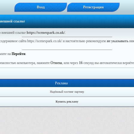
Вход
Регистрация
 внешней ссылке
 внешней ссылке
https://scenespark.co.uk/
.
одержимое сайта https://scenespark.co.uk/ и настоятельно рекомендуем
не указывать
ник
мите на
Перейти
.
зопасностью компьютера, нажмите
Отмена
, или через
16
секунд вы автоматически вернётес
Реклама
Надёжный хостинг партнер
Купить рекламу