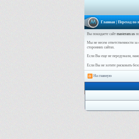
Главная
| Переход по
Вы покидаете сайт
masteram.us
по
Мы не несем ответственности за с
сторонних сайтах.
Если Вы еще не передумали, наж
Если Вы не хотите рисковать бе
На главную