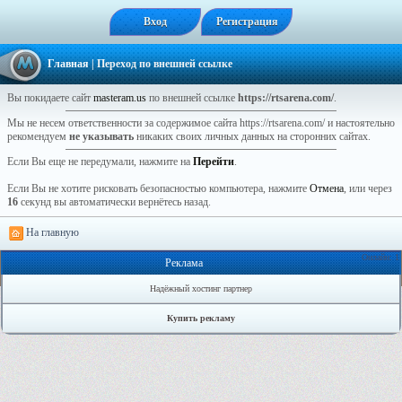
Вход
Регистрация
Главная
| Переход по внешней ссылке
Вы покидаете сайт
masteram.us
по внешней ссылке
https://rtsarena.com/
.
Мы не несем ответственности за содержимое сайта https://rtsarena.com/ и настоятельно
рекомендуем
не указывать
никаких своих личных данных на сторонних сайтах.
Если Вы еще не передумали, нажмите на
Перейти
.
Если Вы не хотите рисковать безопасностью компьютера, нажмите
Отмена
, или через
16
секунд вы автоматически вернётесь назад.
На главную
Онлайн: 1
Реклама
Надёжный хостинг партнер
Купить рекламу