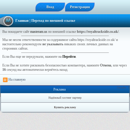
Вход
Регистрация
Главная
| Переход по внешней ссылке
Вы покидаете сайт
masteram.us
по внешней ссылке
https://royaltrackside.co.uk/
.
Мы не несем ответственности за содержимое сайта https://royaltrackside.co.uk/ и
настоятельно рекомендуем
не указывать
никаких своих личных данных на
сторонних сайтах.
Если Вы еще не передумали, нажмите на
Перейти
.
Если Вы не хотите рисковать безопасностью компьютера, нажмите
Отмена
, или через
16
секунд вы автоматически вернётесь назад.
На главную
Онлайн: 3
Реклама
Надёжный хостинг партнер
Купить рекламу