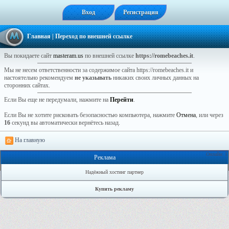
Вход
Регистрация
Главная
| Переход по внешней ссылке
Вы покидаете сайт
masteram.us
по внешней ссылке
https://romebeaches.it
.
Мы не несем ответственности за содержимое сайта https://romebeaches.it и
настоятельно рекомендуем
не указывать
никаких своих личных данных на
сторонних сайтах.
Если Вы еще не передумали, нажмите на
Перейти
.
Если Вы не хотите рисковать безопасностью компьютера, нажмите
Отмена
, или через
16
секунд вы автоматически вернётесь назад.
На главную
Онлайн: 1
Реклама
Надёжный хостинг партнер
Купить рекламу