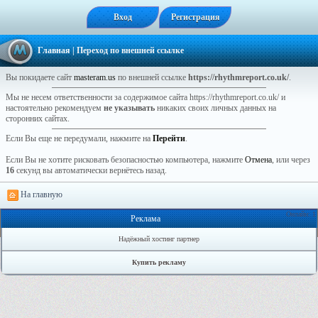
Вход
Регистрация
Главная
| Переход по внешней ссылке
Вы покидаете сайт
masteram.us
по внешней ссылке
https://rhythmreport.co.uk/
.
Мы не несем ответственности за содержимое сайта https://rhythmreport.co.uk/ и
настоятельно рекомендуем
не указывать
никаких своих личных данных на
сторонних сайтах.
Если Вы еще не передумали, нажмите на
Перейти
.
Если Вы не хотите рисковать безопасностью компьютера, нажмите
Отмена
, или через
16
секунд вы автоматически вернётесь назад.
На главную
Онлайн: 1
Реклама
Надёжный хостинг партнер
Купить рекламу