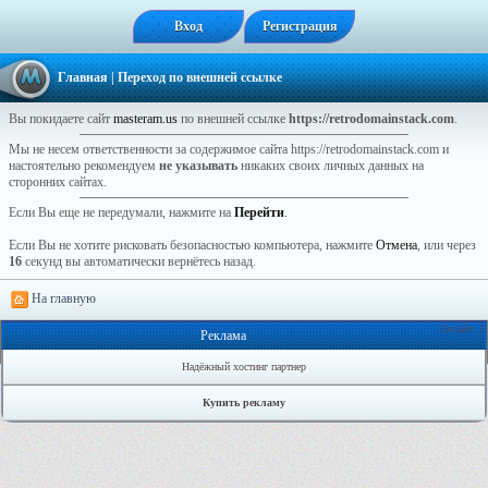
Вход
Регистрация
Главная
| Переход по внешней ссылке
Вы покидаете сайт
masteram.us
по внешней ссылке
https://retrodomainstack.com
.
Мы не несем ответственности за содержимое сайта https://retrodomainstack.com и
настоятельно рекомендуем
не указывать
никаких своих личных данных на
сторонних сайтах.
Если Вы еще не передумали, нажмите на
Перейти
.
Если Вы не хотите рисковать безопасностью компьютера, нажмите
Отмена
, или через
16
секунд вы автоматически вернётесь назад.
На главную
Онлайн: 1
Реклама
Надёжный хостинг партнер
Купить рекламу