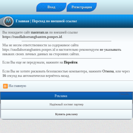
Вход
Регистрация
Главная
| Переход по внешней ссылке
Вы покидаете сайт
masteram.us
по внешней ссылке
https://raudlahserangbanten.ponpes.id
.
Мы не несем ответственности за содержимое сайта
https://raudlahserangbanten.ponpes.id и настоятельно рекомендуем
не указывать
никаких своих личных данных на сторонних сайтах.
Если Вы еще не передумали, нажмите на
Перейти
.
Если Вы не хотите рисковать безопасностью компьютера, нажмите
Отмена
, или через
16
секунд вы автоматически вернётесь назад.
На главную
Онлайн: 4
Реклама
Надёжный хостинг партнер
Купить рекламу