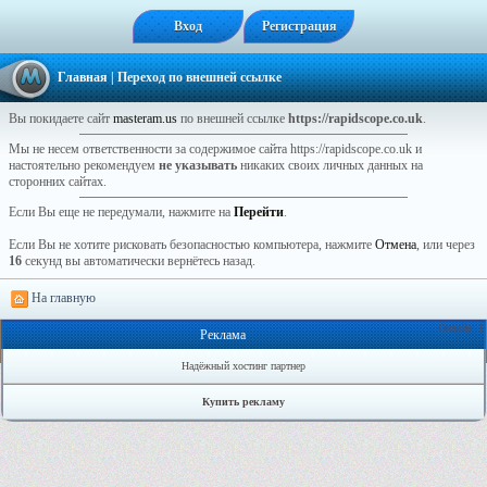
Вход
Регистрация
Главная
| Переход по внешней ссылке
Вы покидаете сайт
masteram.us
по внешней ссылке
https://rapidscope.co.uk
.
Мы не несем ответственности за содержимое сайта https://rapidscope.co.uk и
настоятельно рекомендуем
не указывать
никаких своих личных данных на
сторонних сайтах.
Если Вы еще не передумали, нажмите на
Перейти
.
Если Вы не хотите рисковать безопасностью компьютера, нажмите
Отмена
, или через
16
секунд вы автоматически вернётесь назад.
На главную
Онлайн: 1
Реклама
Надёжный хостинг партнер
Купить рекламу