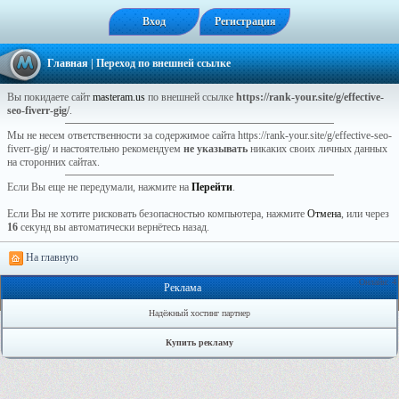
Вход
Регистрация
Главная
| Переход по внешней ссылке
Вы покидаете сайт
masteram.us
по внешней ссылке
https://rank-your.site/g/effective-
seo-fiverr-gig/
.
Мы не несем ответственности за содержимое сайта https://rank-your.site/g/effective-seo-
fiverr-gig/ и настоятельно рекомендуем
не указывать
никаких своих личных данных
на сторонних сайтах.
Если Вы еще не передумали, нажмите на
Перейти
.
Если Вы не хотите рисковать безопасностью компьютера, нажмите
Отмена
, или через
16
секунд вы автоматически вернётесь назад.
На главную
Онлайн: 4
Реклама
Надёжный хостинг партнер
Купить рекламу